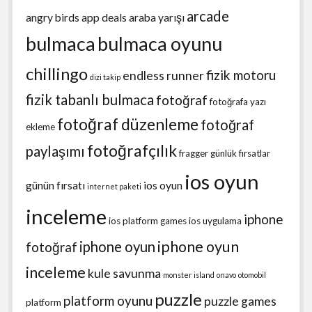
arcade
angry birds
app deals
araba yarışı
bulmaca
bulmaca oyunu
chillingo
fizik motoru
endless runner
dizi takip
fizik tabanlı bulmaca
fotoğraf
fotoğrafa yazı
fotoğraf düzenleme
fotoğraf
ekleme
fotoğrafçılık
paylaşımı
fragger
günlük fırsatlar
ios oyun
günün fırsatı
ios oyun
internet paketi
inceleme
iphone
ios platform games
ios uygulama
iphone oyun
iphone oyun
fotoğraf
inceleme
kule savunma
monster island
onavo
otomobil
puzzle
platform oyunu
puzzle games
platform