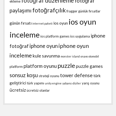
fotoğraf düzenleme
fotoğraf
ekleme
fotoğrafçılık
paylaşımı
fragger
günlük fırsatlar
ios oyun
günün fırsatı
ios oyun
internet paketi
inceleme
iphone
ios platform games
ios uygulama
iphone oyun
iphone oyun
fotoğraf
inceleme
kule savunma
monster island
onavo
otomobil
puzzle
platform oyunu
puzzle games
platform
sonsuz koşu
tower defense
türk
strateji oyunu
geliştirici
türk yapımı
yarış oyunu
unity engine
yabancı diziler
ücretsiz
ücretsiz olanlar