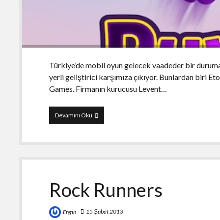
Türkiye’de mobil oyun gelecek vaadeder bir duruma 
yerli geliştirici karşımıza çıkıyor. Bunlardan biri
Games. Firmanın kurucusu Levent…
Purple
Devamını Oku
Cape
Rock Runners
15 Şubat 2013
Engin