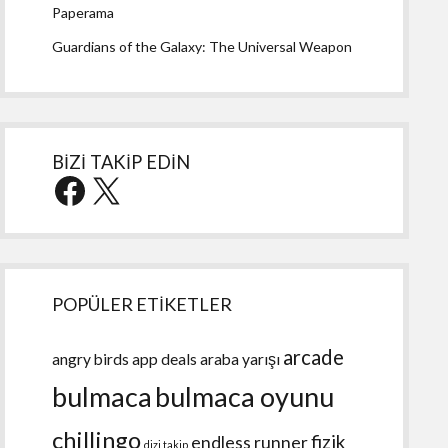
Paperama
Guardians of the Galaxy: The Universal Weapon
BİZİ TAKİP EDİN
Facebook
X
POPÜLER ETİKETLER
arcade
angry birds
app deals
araba yarışı
bulmaca
bulmaca oyunu
chillingo
fizik
endless runner
dizi takip