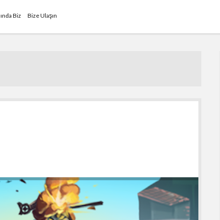
ında Biz
Bize Ulaşın