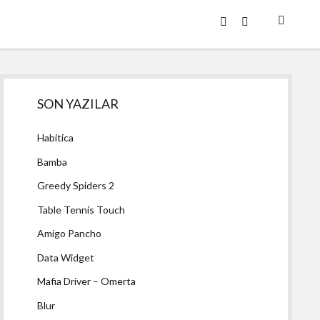
twitter
facebook
Yan
SON YAZILAR
Menü
Habitica
Bamba
Greedy Spiders 2
Table Tennis Touch
Amigo Pancho
Data Widget
Mafia Driver – Omerta
Blur