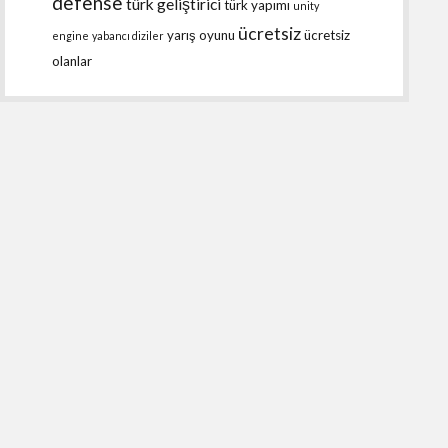
defense
türk geliştirici
türk yapımı
unity
ücretsiz
yarış oyunu
ücretsiz
engine
yabancı diziler
olanlar