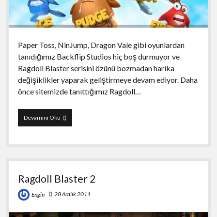
Paper Toss, NinJump, Dragon Vale gibi oyunlardan
tanıdığımız Backflip Studios hiç boş durmuyor ve
Ragdoll Blaster serisini özünü bozmadan harika
değişiklikler yaparak geliştirmeye devam ediyor. Daha
önce sitemizde tanıttığımız Ragdoll…
Ragdoll
Devamını Oku
Blaster
3
Ragdoll Blaster 2
28 Aralık 2011
Engin