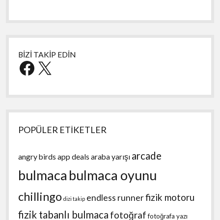
BİZİ TAKİP EDİN
Facebook
X
POPÜLER ETİKETLER
arcade
angry birds
app deals
araba yarışı
bulmaca
bulmaca oyunu
chillingo
fizik motoru
endless runner
dizi takip
fizik tabanlı bulmaca
fotoğraf
fotoğrafa yazı