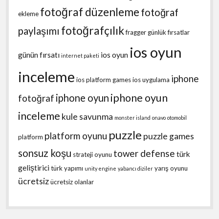
fotoğraf düzenleme
fotoğraf
ekleme
fotoğrafçılık
paylaşımı
fragger
günlük fırsatlar
ios oyun
günün fırsatı
ios oyun
internet paketi
inceleme
iphone
ios platform games
ios uygulama
iphone oyun
iphone oyun
fotoğraf
inceleme
kule savunma
monster island
onavo
otomobil
puzzle
platform oyunu
puzzle games
platform
sonsuz koşu
tower defense
türk
strateji oyunu
geliştirici
türk yapımı
yarış oyunu
unity engine
yabancı diziler
ücretsiz
ücretsiz olanlar