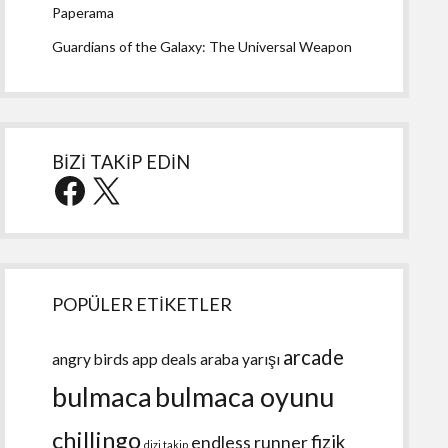
Paperama
Guardians of the Galaxy: The Universal Weapon
BİZİ TAKİP EDİN
Facebook
X
POPÜLER ETİKETLER
arcade
angry birds
app deals
araba yarışı
bulmaca
bulmaca oyunu
chillingo
fizik
endless runner
dizi takip