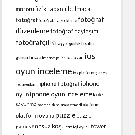
fizik tabanlı bulmaca
motoru
fotoğraf
fotoğraf
fotoğrafa yazı ekleme
düzenleme
fotoğraf paylaşımı
fotoğrafçılık
fragger
günlük fırsatlar
ios
günün fırsatı
ios oyun
internet paketi
oyun inceleme
ios platform games
iphone
iphone fotoğraf
ios uygulama
iphone oyun inceleme
oyun
kule
savunma
platform
monster island
onavo
otomobil
puzzle
platform oyunu
puzzle
sonsuz koşu
tower
games
strateji oyunu