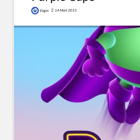
14 Mart 2013
Engin