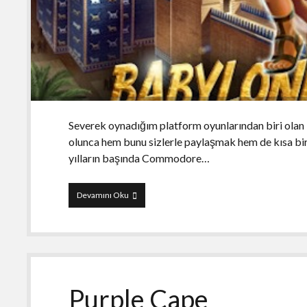
Severek oynadığım platform oyunlarından biri olan B
olunca hem bunu sizlerle paylaşmak hem de kısa bir 
yılların başında Commodore…
Babylonian
Devamını Oku
Twins
Purple Cape