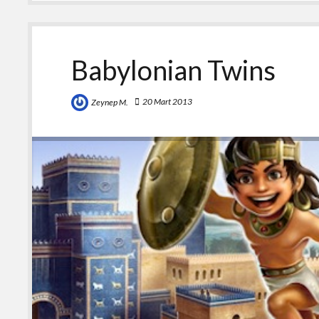
Babylonian Twins
20 Mart 2013
Zeynep M.