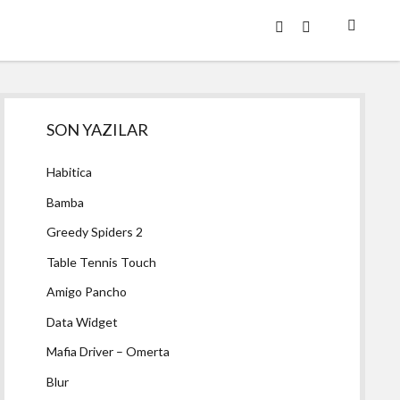
twitter
facebook
Yan
SON YAZILAR
Menü
Habitica
Bamba
Greedy Spiders 2
Table Tennis Touch
Amigo Pancho
Data Widget
Mafia Driver – Omerta
Blur