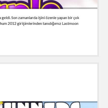
geldi. Son zamanlarda işini özenle yapan bir çok
 Etohum 2012 girişimlerinden tanıdığımız Lastmoon