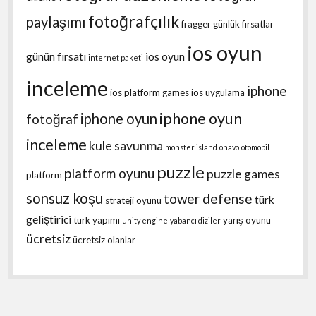
fotoğrafçılık
paylaşımı
fragger
günlük fırsatlar
ios oyun
günün fırsatı
ios oyun
internet paketi
inceleme
iphone
ios platform games
ios uygulama
iphone oyun
iphone oyun
fotoğraf
inceleme
kule savunma
monster island
onavo
otomobil
puzzle
platform oyunu
puzzle games
platform
sonsuz koşu
tower defense
türk
strateji oyunu
geliştirici
türk yapımı
yarış oyunu
unity engine
yabancı diziler
ücretsiz
ücretsiz olanlar