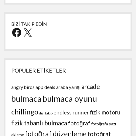
BİZİ TAKİP EDİN
Facebook
X
POPÜLER ETİKETLER
arcade
angry birds
app deals
araba yarışı
bulmaca
bulmaca oyunu
chillingo
fizik motoru
endless runner
dizi takip
fizik tabanlı bulmaca
fotoğraf
fotoğrafa yazı
fotoğraf düzenleme
fotoğraf
ekleme