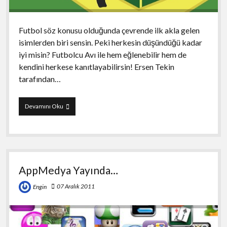
Futbol söz konusu olduğunda çevrende ilk akla gelen
isimlerden biri sensin. Peki herkesin düşündüğü kadar
iyi misin? Futbolcu Avı ile hem eğlenebilir hem de
kendini herkese kanıtlayabilirsin! Ersen Tekin
tarafından…
Futbolcu
Devamını Oku
Avı
AppMedya Yayında…
07 Aralık 2011
Engin