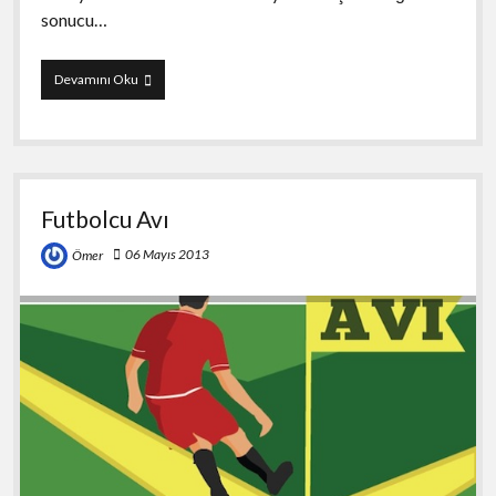
sonucu…
Zombie
Devamını Oku
Fish
Tank
Futbolcu Avı
06 Mayıs 2013
Ömer