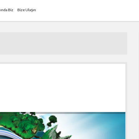
ında Biz
Bize Ulaşın