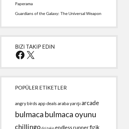
Paperama
Guardians of the Galaxy: The Universal Weapon
BİZİ TAKİP EDİN
Facebook
X
POPÜLER ETİKETLER
arcade
angry birds
app deals
araba yarışı
bulmaca
bulmaca oyunu
chillingo
fizik
endless runner
dizi takip