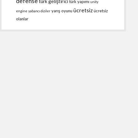
defense
türk geliştirici
türk yapımı
unity
ücretsiz
yarış oyunu
ücretsiz
engine
yabancı diziler
olanlar