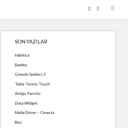
twitter
facebook
Yan
SON YAZILAR
Menü
Habitica
Bamba
Greedy Spiders 2
Table Tennis Touch
Amigo Pancho
Data Widget
Mafia Driver – Omerta
Blur