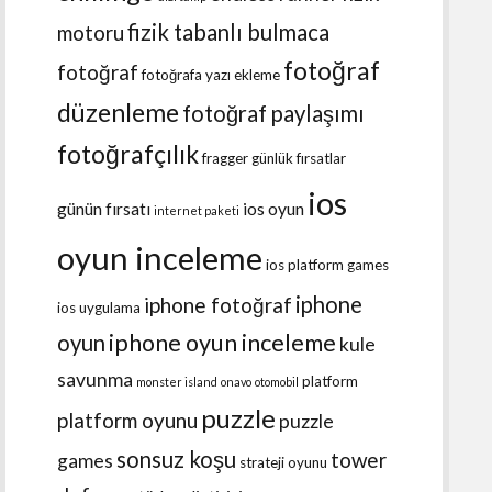
fizik tabanlı bulmaca
motoru
fotoğraf
fotoğraf
fotoğrafa yazı ekleme
düzenleme
fotoğraf paylaşımı
fotoğrafçılık
fragger
günlük fırsatlar
ios
günün fırsatı
ios oyun
internet paketi
oyun inceleme
ios platform games
iphone
iphone fotoğraf
ios uygulama
iphone oyun inceleme
oyun
kule
savunma
platform
monster island
onavo
otomobil
puzzle
platform oyunu
puzzle
sonsuz koşu
tower
games
strateji oyunu