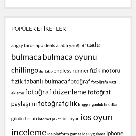
POPÜLER ETİKETLER
arcade
angry birds
app deals
araba yarışı
bulmaca
bulmaca oyunu
chillingo
fizik motoru
endless runner
dizi takip
fizik tabanlı bulmaca
fotoğraf
fotoğrafa yazı
fotoğraf düzenleme
fotoğraf
ekleme
fotoğrafçılık
paylaşımı
fragger
günlük fırsatlar
ios oyun
günün fırsatı
ios oyun
internet paketi
inceleme
iphone
ios platform games
ios uygulama