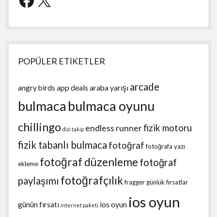
POPÜLER ETİKETLER
arcade
angry birds
app deals
araba yarışı
bulmaca
bulmaca oyunu
chillingo
fizik motoru
endless runner
dizi takip
fizik tabanlı bulmaca
fotoğraf
fotoğrafa yazı
fotoğraf düzenleme
fotoğraf
ekleme
fotoğrafçılık
paylaşımı
fragger
günlük fırsatlar
ios oyun
günün fırsatı
ios oyun
internet paketi