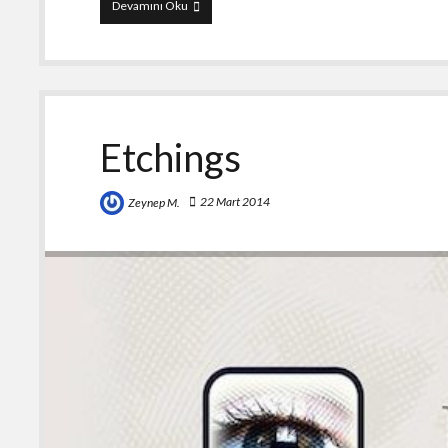
Blur
Devamını Oku
Etchings
22 Mart 2014
Zeynep M.