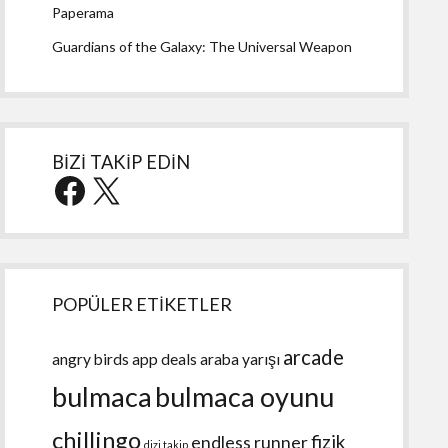
Paperama
Guardians of the Galaxy: The Universal Weapon
BİZİ TAKİP EDİN
Facebook
X
POPÜLER ETİKETLER
arcade
angry birds
app deals
araba yarışı
bulmaca
bulmaca oyunu
chillingo
fizik
endless runner
dizi takip