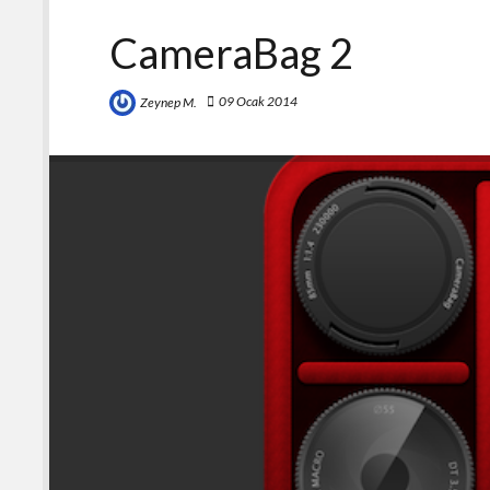
CameraBag 2
09 Ocak 2014
Zeynep M.