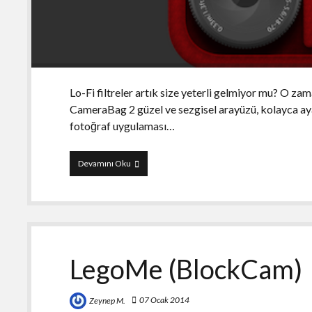
Lo-Fi filtreler artık size yeterli gelmiyor mu? O za
CameraBag 2 güzel ve sezgisel arayüzü, kolayca ayarl
fotoğraf uygulaması…
CameraBag
Devamını Oku
2
LegoMe (BlockCam)
07 Ocak 2014
Zeynep M.