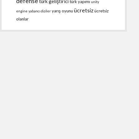
defense
türk geliştirici
türk yapımı
unity
ücretsiz
yarış oyunu
ücretsiz
engine
yabancı diziler
olanlar