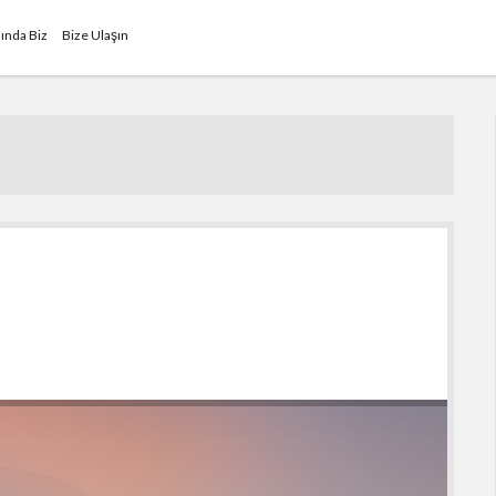
ında Biz
Bize Ulaşın