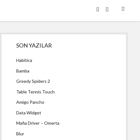
twitter
facebook
Yan
SON YAZILAR
Menü
Habitica
Bamba
Greedy Spiders 2
Table Tennis Touch
Amigo Pancho
Data Widget
Mafia Driver – Omerta
Blur