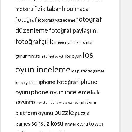
fizik tabanlı bulmaca
motoru
fotoğraf
fotoğraf
fotoğrafa yazı ekleme
düzenleme
fotoğraf paylaşımı
fotoğrafçılık
fragger
günlük fırsatlar
ios
günün fırsatı
ios oyun
internet paketi
oyun inceleme
ios platform games
iphone
iphone fotoğraf
ios uygulama
iphone oyun inceleme
oyun
kule
savunma
platform
monster island
onavo
otomobil
puzzle
platform oyunu
puzzle
sonsuz koşu
tower
games
strateji oyunu