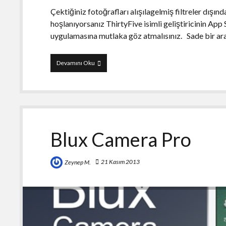
Çektiğiniz fotoğrafları alışılagelmiş filtreler dışın
hoşlanıyorsanız ThirtyFive isimli geliştiricinin A
uygulamasına mutlaka göz atmalısınız. Sade bir ara
LegoMe
Devamını Oku
(BlockCam)
Blux Camera Pro
21 Kasım 2013
Zeynep M.