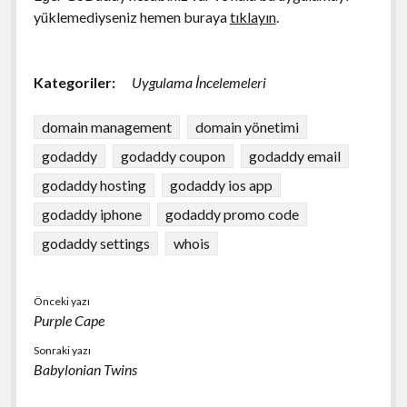
yüklemediyseniz hemen buraya
tıklayın
.
Kategoriler:
Uygulama İncelemeleri
domain management
domain yönetimi
godaddy
godaddy coupon
godaddy email
godaddy hosting
godaddy ios app
godaddy iphone
godaddy promo code
godaddy settings
whois
Önceki yazı
Purple Cape
Sonraki yazı
Babylonian Twins