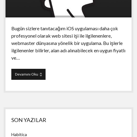
Bugün sizlere tanıtacağım iOS uygulaması daha çok
profesyonel olarak web sitesi işi ile ilgilenenlere,
webmaster dünyasına yönelik bir uygulama. Bu işlerle
ilgilenenler bilirler, alan adı alınabilecek en uygun fiyatlı
ve…
Go
Devamını Oku
Daddy
Domain
and
Email
Manager
Yan
SON YAZILAR
Menü
Habitica