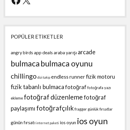
POPÜLER ETİKETLER
arcade
angry birds
app deals
araba yarışı
bulmaca
bulmaca oyunu
chillingo
fizik motoru
endless runner
dizi takip
fizik tabanlı bulmaca
fotoğraf
fotoğrafa yazı
fotoğraf düzenleme
fotoğraf
ekleme
fotoğrafçılık
paylaşımı
fragger
günlük fırsatlar
ios oyun
günün fırsatı
ios oyun
internet paketi