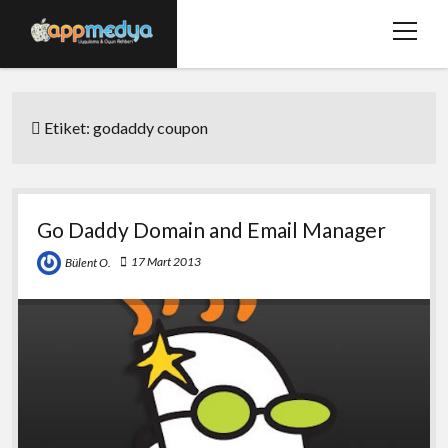
menüy
aç
Ana Sayfa
Etiket:
godaddy coupon
Hakkımızda
Basında Biz
Bize Ulaşın
Go Daddy Domain and Email Manager
twitter
facebook
17 Mart 2013
Bülent O.