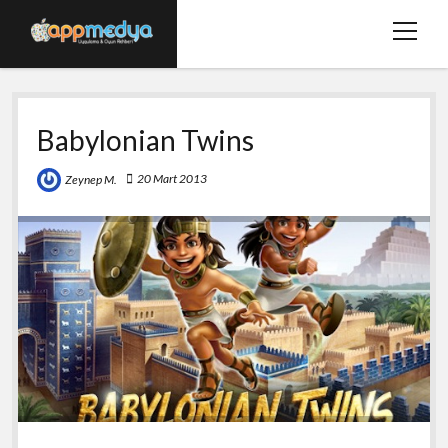
menüy
aç
Ana Sayfa
Babylonian Twins
Hakkımızda
Basında Biz
20 Mart 2013
Zeynep M.
Bize Ulaşın
twitter
facebook