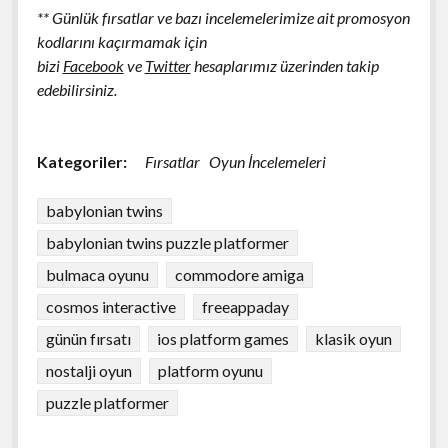
** Günlük fırsatlar ve bazı incelemelerimize ait promosyon
kodlarını kaçırmamak için
bizi
Facebook
ve
Twitter
hesaplarımız üzerinden takip
edebilirsiniz.
Kategoriler:
Fırsatlar
Oyun İncelemeleri
babylonian twins
babylonian twins puzzle platformer
bulmaca oyunu
commodore amiga
cosmos interactive
freeappaday
günün fırsatı
ios platform games
klasik oyun
nostalji oyun
platform oyunu
puzzle platformer