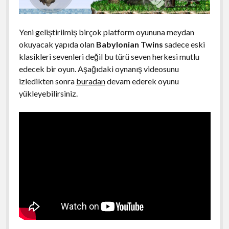
Yeni geliştirilmiş birçok platform oyununa meydan
okuyacak yapıda olan
Babylonian Twins
sadece eski
klasikleri sevenleri değil bu türü seven herkesi mutlu
edecek bir oyun. Aşağıdaki oynanış videosunu
izledikten sonra
buradan
devam ederek oyunu
yükleyebilirsiniz.