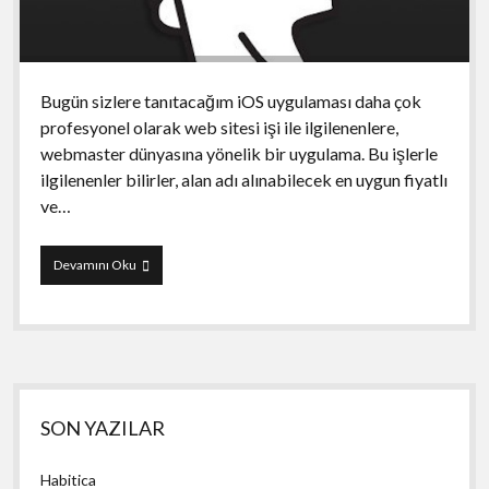
Bugün sizlere tanıtacağım iOS uygulaması daha çok
profesyonel olarak web sitesi işi ile ilgilenenlere,
webmaster dünyasına yönelik bir uygulama. Bu işlerle
ilgilenenler bilirler, alan adı alınabilecek en uygun fiyatlı
ve…
Go
Devamını Oku
Daddy
Domain
and
Email
Manager
Yan
SON YAZILAR
Menü
Habitica