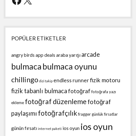
POPÜLER ETİKETLER
arcade
angry birds
app deals
araba yarışı
bulmaca
bulmaca oyunu
chillingo
fizik motoru
endless runner
dizi takip
fizik tabanlı bulmaca
fotoğraf
fotoğrafa yazı
fotoğraf düzenleme
fotoğraf
ekleme
fotoğrafçılık
paylaşımı
fragger
günlük fırsatlar
ios oyun
günün fırsatı
ios oyun
internet paketi