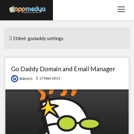
menüy
aç
Ana Sayfa
Etiket:
godaddy settings
Hakkımızda
Basında Biz
Bize Ulaşın
Go Daddy Domain and Email Manager
twitter
facebook
17 Mart 2013
Bülent O.