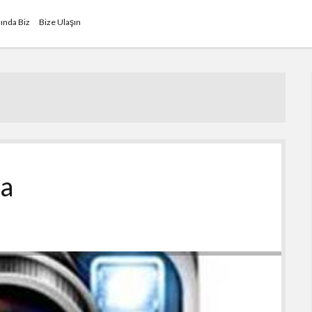
ında Biz
Bize Ulaşın
a