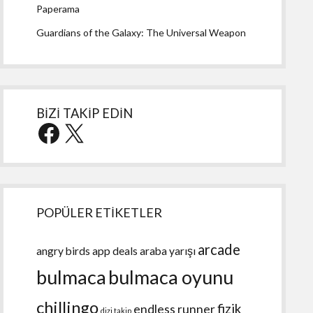
Paperama
Guardians of the Galaxy: The Universal Weapon
BİZİ TAKİP EDİN
Facebook
X
POPÜLER ETİKETLER
arcade
angry birds
app deals
araba yarışı
bulmaca
bulmaca oyunu
chillingo
fizik
endless runner
dizi takip