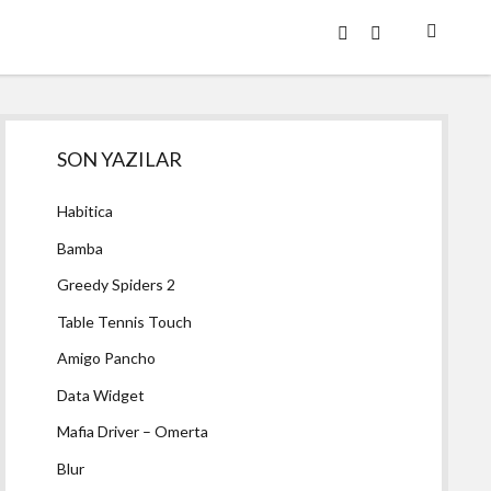
twitter
facebook
Yan
SON YAZILAR
Menü
Habitica
Bamba
Greedy Spiders 2
Table Tennis Touch
Amigo Pancho
Data Widget
Mafia Driver – Omerta
Blur