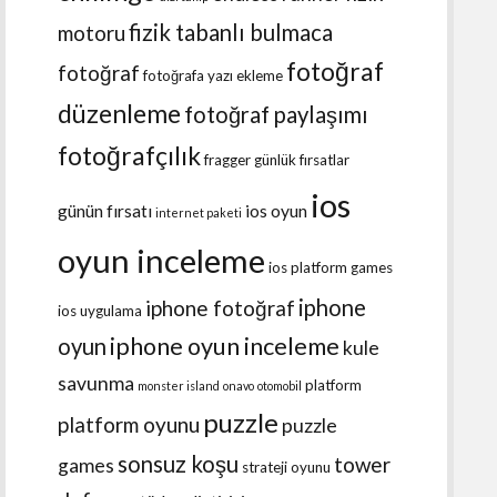
fizik tabanlı bulmaca
motoru
fotoğraf
fotoğraf
fotoğrafa yazı ekleme
düzenleme
fotoğraf paylaşımı
fotoğrafçılık
fragger
günlük fırsatlar
ios
günün fırsatı
ios oyun
internet paketi
oyun inceleme
ios platform games
iphone
iphone fotoğraf
ios uygulama
iphone oyun inceleme
oyun
kule
savunma
platform
monster island
onavo
otomobil
puzzle
platform oyunu
puzzle
sonsuz koşu
tower
games
strateji oyunu