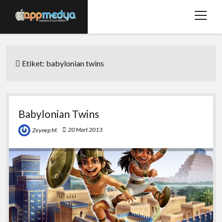
menüy
aç
Ana Sayfa
Etiket:
babylonian twins
Hakkımızda
Basında Biz
Bize Ulaşın
Babylonian Twins
twitter
facebook
20 Mart 2013
Zeynep M.