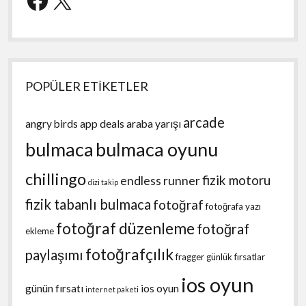
POPÜLER ETİKETLER
arcade
angry birds
app deals
araba yarışı
bulmaca
bulmaca oyunu
chillingo
fizik motoru
endless runner
dizi takip
fizik tabanlı bulmaca
fotoğraf
fotoğrafa yazı
fotoğraf düzenleme
fotoğraf
ekleme
fotoğrafçılık
paylaşımı
fragger
günlük fırsatlar
ios oyun
günün fırsatı
ios oyun
internet paketi