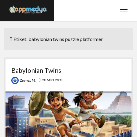
menüy
aç
Ana Sayfa
Etiket:
babylonian twins puzzle platformer
Hakkımızda
Basında Biz
Bize Ulaşın
Babylonian Twins
twitter
facebook
20 Mart 2013
Zeynep M.