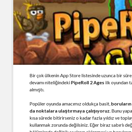
Bir çok ülkenin App Store listesinde uzunca bir süre
devamı niteliğindeki
PipeRoll 2 Ages
ilk oyundan t
almıştı.
Popüler oyunda amacımız oldukça basit,
boruların
da noktalara ulaştırmaya çalışıyoruz
. Bunu yapa
kısa sürede bitirirseniz o kadar fazla yıldız ve topl
kullanmak zorunda değilsiniz. Eğer biraz sabırlı de
bölümlerde değişik sıvıların eklenmesi ve boruların