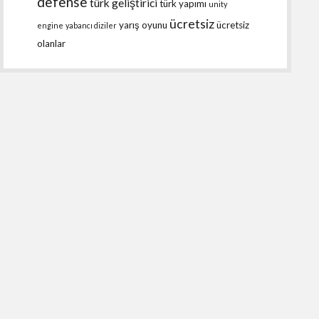
defense
türk geliştirici
türk yapımı
unity
ücretsiz
yarış oyunu
ücretsiz
engine
yabancı diziler
olanlar