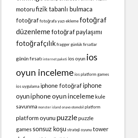
fizik tabanlı bulmaca
motoru
fotoğraf
fotoğraf
fotoğrafa yazı ekleme
düzenleme
fotoğraf paylaşımı
fotoğrafçılık
fragger
günlük fırsatlar
ios
günün fırsatı
ios oyun
internet paketi
oyun inceleme
ios platform games
iphone
iphone fotoğraf
ios uygulama
iphone oyun inceleme
oyun
kule
savunma
platform
monster island
onavo
otomobil
puzzle
platform oyunu
puzzle
sonsuz koşu
tower
games
strateji oyunu