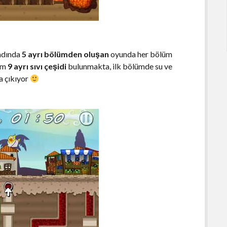
dında
5 ayrı bölümden oluşan
oyunda her bölüm
lam
9 ayrı sıvı çeşidi
bulunmakta, ilk bölümde su ve
a çıkıyor