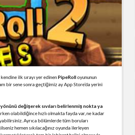
 kendine ilk sırayı yer edinen
PipeRoll
oyununun
am bir sene sonra geçtiğimiz ay App Store’da yerini
 yönünü değişerek sıvıları belirlenmiş nokta ya
rken olabildiğince hızlı olmakta fayda var, ne kadar
ayabilirsiniz. Ayrıca bölümlerde tüm boruları
ğilseniz hemen sıkılacağınız oyunda ilerleyen
 karmaşıklaşarak tam bir labirent halini almasıyla