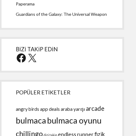
Paperama
Guardians of the Galaxy: The Universal Weapon
BİZİ TAKİP EDİN
Facebook
X
POPÜLER ETİKETLER
arcade
angry birds
app deals
araba yarışı
bulmaca
bulmaca oyunu
chillingo
fizik
endless runner
dizi takip