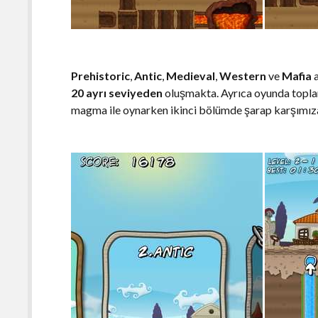
Prehistoric
,
Antic
,
Medieval
,
Western
ve
Mafia
a
20 ayrı seviyeden
oluşmakta. Ayrıca oyunda top
magma ile oynarken ikinci bölümde şarap karşımız