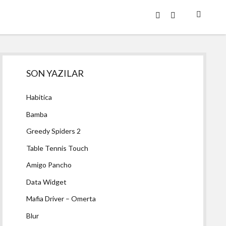
twitter
facebook
Yan
SON YAZILAR
Menü
Habitica
Bamba
Greedy Spiders 2
Table Tennis Touch
Amigo Pancho
Data Widget
Mafia Driver – Omerta
Blur