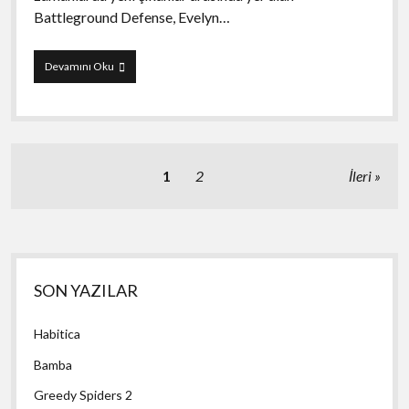
Battleground Defense, Evelyn…
Battleground
Devamını Oku
Defense
Yazı
1
2
İleri
sayfalaması
Yan
SON YAZILAR
Menü
Habitica
Bamba
Greedy Spiders 2