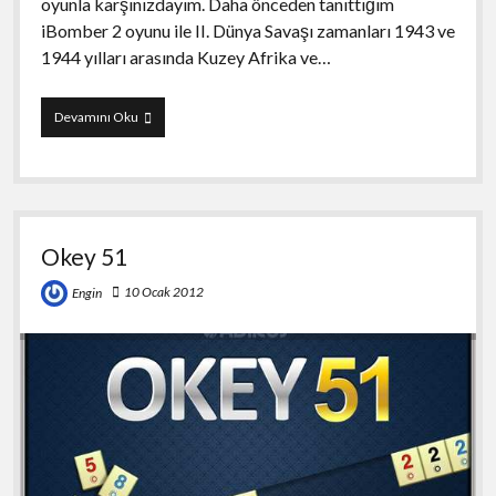
oyunla karşınızdayım. Daha önceden tanıttığım
iBomber 2 oyunu ile II. Dünya Savaşı zamanları 1943 ve
1944 yılları arasında Kuzey Afrika ve…
Mortal
Devamını Oku
Skies
2
Okey 51
10 Ocak 2012
Engin