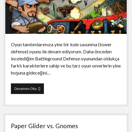
Oyun tanıtımlarımıza yine bir kule savunma (tower
defense) oyunu ile devam ediyorum. Daha önceden
incelediğim Battleground Defense oyunundan oldukça
farklı karakterlere sahip ve bu tarz oyun severlerin yine
hoşuna gideceğini…
Devils
Devamını Oku
at
the
Gate:
Total
Resistance
Paper Glider vs. Gnomes