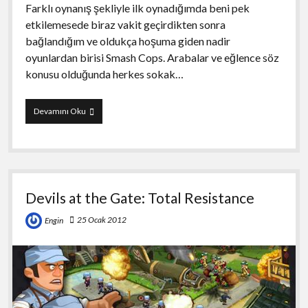
Farklı oynanış şekliyle ilk oynadığımda beni pek
etkilemesede biraz vakit geçirdikten sonra
bağlandığım ve oldukça hoşuma giden nadir
oyunlardan birisi Smash Cops. Arabalar ve eğlence söz
konusu olduğunda herkes sokak…
Smash
Devamını Oku
Cops
Devils at the Gate: Total Resistance
25 Ocak 2012
Engin