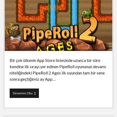
Bir çok ülkenin App Store listesinde uzunca bir süre
kendine ilk sırayı yer edinen PipeRoll oyununun devamı
niteliğindeki PipeRoll 2 Ages ilk oyundan tam bir sene
sonra geçtiğimiz ay App…
PipeRoll
Devamını Oku
2
Ages