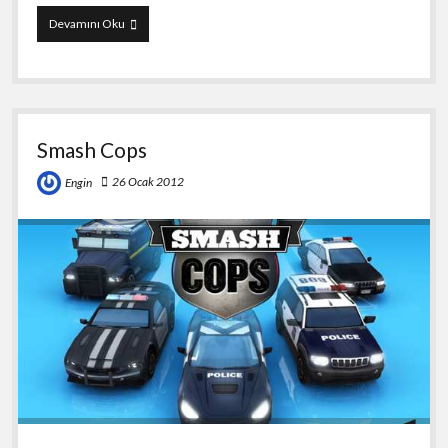
runtastic
Devamını Oku
Wintersports
Smash Cops
26 Ocak 2012
Engin