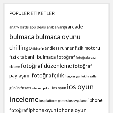
POPÜLER ETİKETLER
arcade
angry birds
app deals
araba yarışı
bulmaca
bulmaca oyunu
chillingo
fizik motoru
endless runner
dizi takip
fizik tabanlı bulmaca
fotoğraf
fotoğrafa yazı
fotoğraf düzenleme
fotoğraf
ekleme
fotoğrafçılık
paylaşımı
fragger
günlük fırsatlar
ios oyun
günün fırsatı
ios oyun
internet paketi
inceleme
iphone
ios platform games
ios uygulama
iphone oyun
iphone oyun
fotoğraf