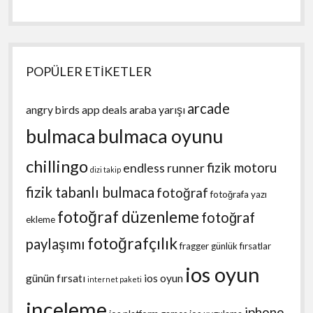
POPÜLER ETİKETLER
arcade
angry birds
app deals
araba yarışı
bulmaca
bulmaca oyunu
chillingo
fizik motoru
endless runner
dizi takip
fizik tabanlı bulmaca
fotoğraf
fotoğrafa yazı
fotoğraf düzenleme
fotoğraf
ekleme
fotoğrafçılık
paylaşımı
fragger
günlük fırsatlar
ios oyun
günün fırsatı
ios oyun
internet paketi
inceleme
iphone