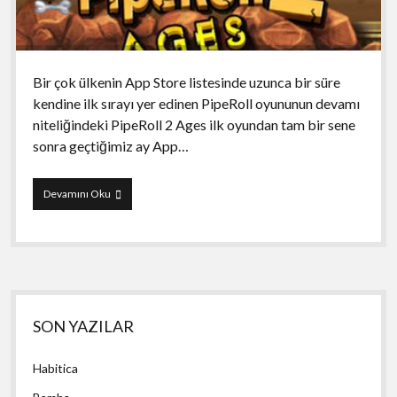
Bir çok ülkenin App Store listesinde uzunca bir süre
kendine ilk sırayı yer edinen PipeRoll oyununun devamı
niteliğindeki PipeRoll 2 Ages ilk oyundan tam bir sene
sonra geçtiğimiz ay App…
PipeRoll
Devamını Oku
2
Ages
Yan
SON YAZILAR
Menü
Habitica