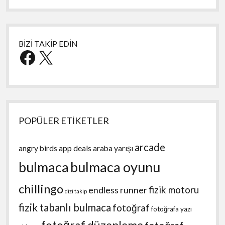
BİZİ TAKİP EDİN
Facebook
X
POPÜLER ETİKETLER
arcade
angry birds
app deals
araba yarışı
bulmaca
bulmaca oyunu
chillingo
fizik motoru
endless runner
dizi takip
fizik tabanlı bulmaca
fotoğraf
fotoğrafa yazı