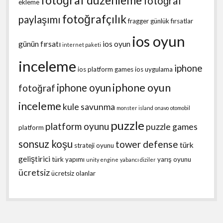
fotoğraf düzenleme
fotoğraf
ekleme
fotoğrafçılık
paylaşımı
fragger
günlük fırsatlar
ios oyun
günün fırsatı
ios oyun
internet paketi
inceleme
iphone
ios platform games
ios uygulama
iphone oyun
iphone oyun
fotoğraf
inceleme
kule savunma
monster island
onavo
otomobil
puzzle
platform oyunu
puzzle games
platform
sonsuz koşu
tower defense
türk
strateji oyunu
geliştirici
türk yapımı
yarış oyunu
unity engine
yabancı diziler
ücretsiz
ücretsiz olanlar