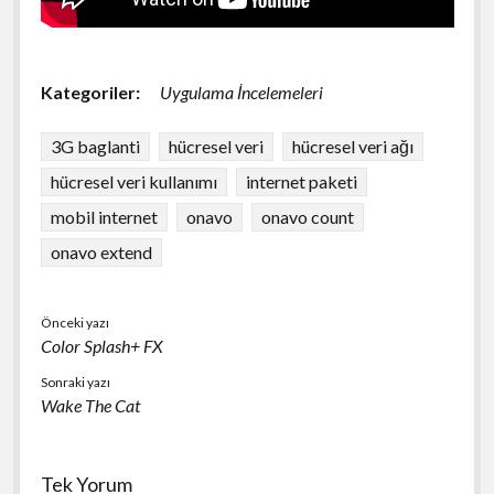
Kategoriler:
Uygulama İncelemeleri
3G baglanti
hücresel veri
hücresel veri ağı
hücresel veri kullanımı
internet paketi
mobil internet
onavo
onavo count
onavo extend
Önceki yazı
Color Splash+ FX
Sonraki yazı
Wake The Cat
Tek Yorum