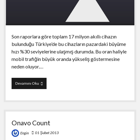
Son raporlara göre toplam 17 milyon akıllı cihazın
bulunduğu Türkiye’de bu cihazların pazardaki büyüme
hızı %30 seviyelerine ulaşmış durumda. Bu oran haliyle
mobil trafiğin büyük oranda yükseliş göstermesine
neden oluyor.…
DataMan
Devamını Oku
Next
:
Track
Data
Usage
In
Onavo Count
Real-
Time
01 Şubat 2013
Engin