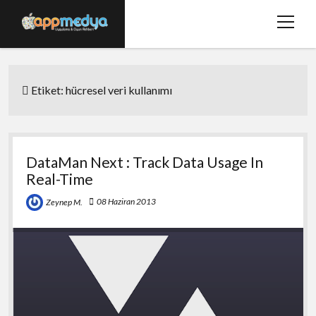
menüy
aç
Ana Sayfa
Etiket:
hücresel veri kullanımı
Hakkımızda
Basında Biz
Bize Ulaşın
DataMan Next : Track Data Usage In
Real-Time
twitter
facebook
08 Haziran 2013
Zeynep M.