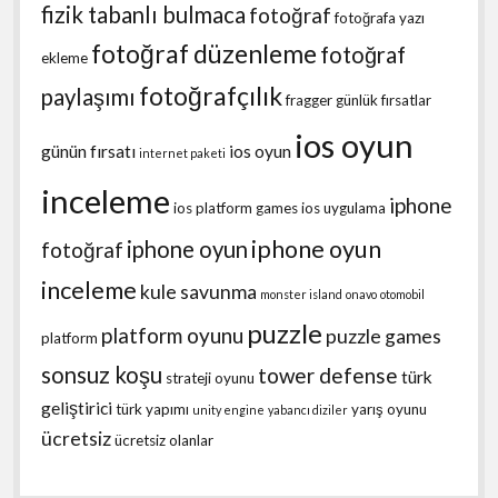
fizik tabanlı bulmaca
fotoğraf
fotoğrafa yazı
fotoğraf düzenleme
fotoğraf
ekleme
fotoğrafçılık
paylaşımı
fragger
günlük fırsatlar
ios oyun
günün fırsatı
ios oyun
internet paketi
inceleme
iphone
ios platform games
ios uygulama
iphone oyun
iphone oyun
fotoğraf
inceleme
kule savunma
monster island
onavo
otomobil
puzzle
platform oyunu
puzzle games
platform
sonsuz koşu
tower defense
türk
strateji oyunu
geliştirici
türk yapımı
yarış oyunu
unity engine
yabancı diziler
ücretsiz
ücretsiz olanlar