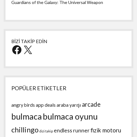
Guardians of the Galaxy: The Universal Weapon
BİZİ TAKİP EDİN
Facebook
X
POPÜLER ETİKETLER
arcade
angry birds
app deals
araba yarışı
bulmaca
bulmaca oyunu
chillingo
fizik motoru
endless runner
dizi takip