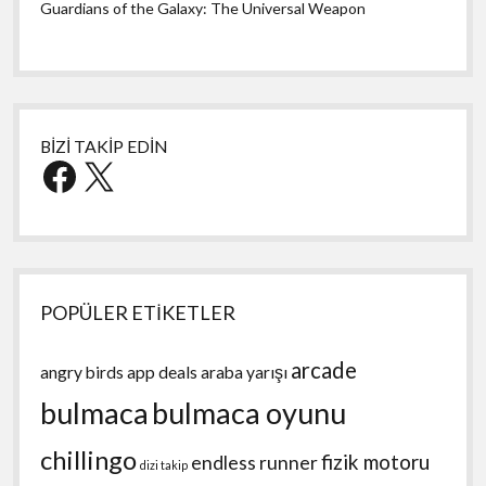
Guardians of the Galaxy: The Universal Weapon
BİZİ TAKİP EDİN
Facebook
X
POPÜLER ETİKETLER
arcade
angry birds
app deals
araba yarışı
bulmaca
bulmaca oyunu
chillingo
fizik motoru
endless runner
dizi takip