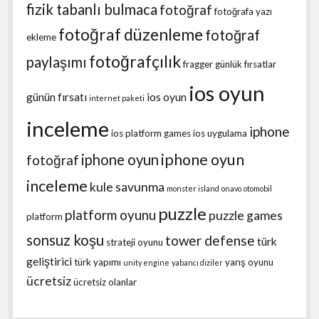
fizik tabanlı bulmaca
fotoğraf
fotoğrafa yazı
fotoğraf düzenleme
fotoğraf
ekleme
fotoğrafçılık
paylaşımı
fragger
günlük fırsatlar
ios oyun
günün fırsatı
ios oyun
internet paketi
inceleme
iphone
ios platform games
ios uygulama
iphone oyun
iphone oyun
fotoğraf
inceleme
kule savunma
monster island
onavo
otomobil
puzzle
platform oyunu
puzzle games
platform
sonsuz koşu
tower defense
türk
strateji oyunu
geliştirici
türk yapımı
yarış oyunu
unity engine
yabancı diziler
ücretsiz
ücretsiz olanlar