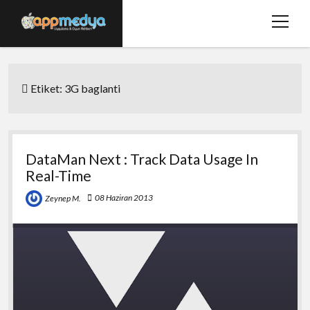
menüy
aç
Ana Sayfa
Etiket:
3G baglanti
Hakkımızda
Basında Biz
Bize Ulaşın
DataMan Next : Track Data Usage In
Real-Time
twitter
facebook
08 Haziran 2013
Zeynep M.