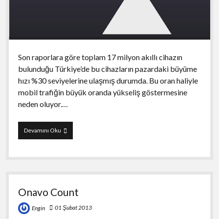
Son raporlara göre toplam 17 milyon akıllı cihazın
bulunduğu Türkiye’de bu cihazların pazardaki büyüme
hızı %30 seviyelerine ulaşmış durumda. Bu oran haliyle
mobil trafiğin büyük oranda yükseliş göstermesine
neden oluyor.…
DataMan
Devamını Oku
Next
:
Track
Data
Usage
In
Onavo Count
Real-
Time
01 Şubat 2013
Engin