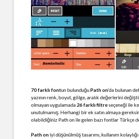
70 farklı font
un bulunduğu
Path on
‘da bulunan de
yazının renk, boyut, gölge, aralık değerlerini değişti
olmayan uygulamada
26 farklı filtre
seçeneği ile k
unutulmamış. Herhangi bir ek satın almaya gereksi
olabildiğiniz Path on ile gelen bazı fontlar Türkçe 
Path on
iyi düşünülmüş tasarımı, kullanım kolaylığı