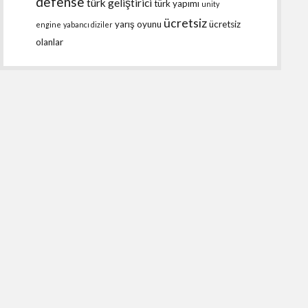
defense
türk geliştirici
türk yapımı
unity
ücretsiz
yarış oyunu
ücretsiz
engine
yabancı diziler
olanlar