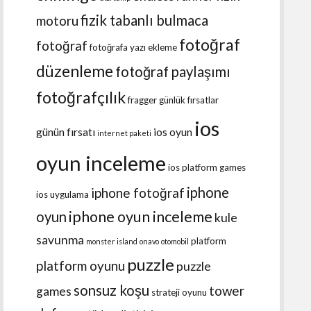
fizik tabanlı bulmaca
motoru
fotoğraf
fotoğraf
fotoğrafa yazı ekleme
düzenleme
fotoğraf paylaşımı
fotoğrafçılık
fragger
günlük fırsatlar
ios
günün fırsatı
ios oyun
internet paketi
oyun inceleme
ios platform games
iphone
iphone fotoğraf
ios uygulama
iphone oyun inceleme
oyun
kule
savunma
platform
monster island
onavo
otomobil
puzzle
platform oyunu
puzzle
sonsuz koşu
tower
games
strateji oyunu