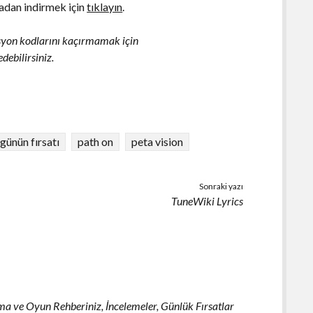
madan indirmek için
tıklayın
.
osyon kodlarını kaçırmamak için
debilirsiniz.
günün fırsatı
path on
peta vision
Sonraki yazı
TuneWiki Lyrics
 ve Oyun Rehberiniz, İncelemeler, Günlük Fırsatlar