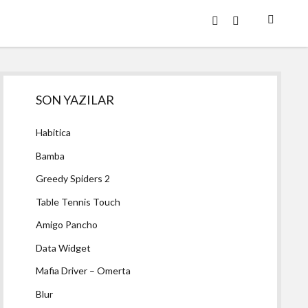
twitter
facebook
Yan
SON YAZILAR
Menü
Habitica
Bamba
Greedy Spiders 2
Table Tennis Touch
Amigo Pancho
Data Widget
Mafia Driver – Omerta
Blur