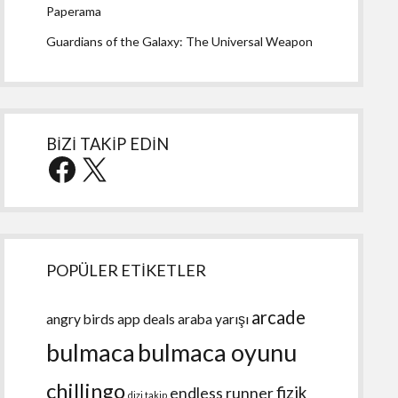
Paperama
Guardians of the Galaxy: The Universal Weapon
BİZİ TAKİP EDİN
Facebook
X
POPÜLER ETİKETLER
arcade
angry birds
app deals
araba yarışı
bulmaca
bulmaca oyunu
chillingo
fizik
endless runner
dizi takip