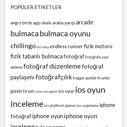
POPÜLER ETİKETLER
arcade
angry birds
app deals
araba yarışı
bulmaca
bulmaca oyunu
chillingo
fizik motoru
endless runner
dizi takip
fizik tabanlı bulmaca
fotoğraf
fotoğrafa yazı
fotoğraf düzenleme
fotoğraf
ekleme
fotoğrafçılık
paylaşımı
fragger
günlük fırsatlar
ios oyun
günün fırsatı
ios oyun
internet paketi
inceleme
iphone
ios platform games
ios uygulama
iphone oyun
iphone oyun
fotoğraf
inceleme
kule savunma