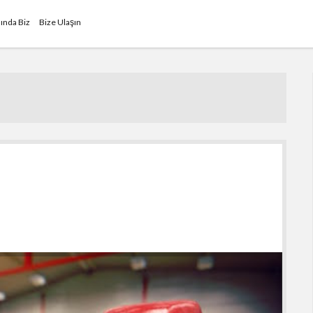
ında Biz
Bize Ulaşın