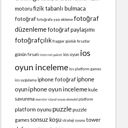
fizik tabanlı bulmaca
motoru
fotoğraf
fotoğraf
fotoğrafa yazı ekleme
düzenleme
fotoğraf paylaşımı
fotoğrafçılık
fragger
günlük fırsatlar
ios
günün fırsatı
ios oyun
internet paketi
oyun inceleme
ios platform games
iphone
iphone fotoğraf
ios uygulama
iphone oyun inceleme
oyun
kule
savunma
platform
monster island
onavo
otomobil
puzzle
platform oyunu
puzzle
sonsuz koşu
tower
games
strateji oyunu