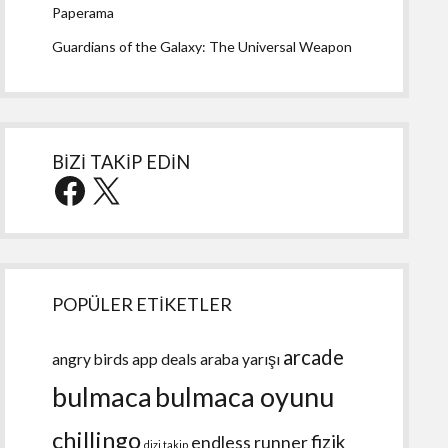
Paperama
Guardians of the Galaxy: The Universal Weapon
BİZİ TAKİP EDİN
Facebook
X
POPÜLER ETİKETLER
arcade
angry birds
app deals
araba yarışı
bulmaca
bulmaca oyunu
chillingo
fizik
endless runner
dizi takip