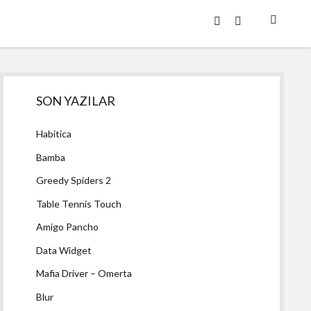
twitter
facebook
Yan
SON YAZILAR
Menü
Habitica
Bamba
Greedy Spiders 2
Table Tennis Touch
Amigo Pancho
Data Widget
Mafia Driver – Omerta
Blur