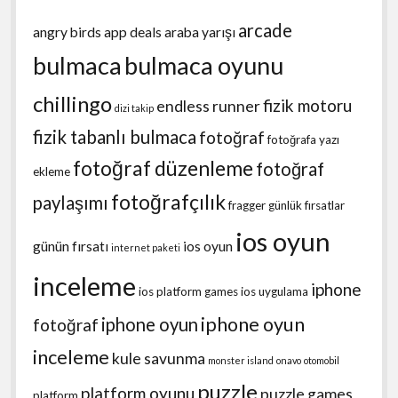
arcade
angry birds
app deals
araba yarışı
bulmaca
bulmaca oyunu
chillingo
fizik motoru
endless runner
dizi takip
fizik tabanlı bulmaca
fotoğraf
fotoğrafa yazı
fotoğraf düzenleme
fotoğraf
ekleme
fotoğrafçılık
paylaşımı
fragger
günlük fırsatlar
ios oyun
günün fırsatı
ios oyun
internet paketi
inceleme
iphone
ios platform games
ios uygulama
iphone oyun
iphone oyun
fotoğraf
inceleme
kule savunma
monster island
onavo
otomobil
puzzle
platform oyunu
puzzle games
platform