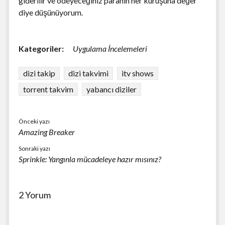
giderilir ve ödeyeceğiniz paranın her kuruşuna değer
diye düşünüyorum.
Kategoriler:
Uygulama İncelemeleri
dizi takip
dizi takvimi
itv shows
torrent takvim
yabancı diziler
Önceki yazı
Amazing Breaker
Sonraki yazı
Sprinkle: Yangınla mücadeleye hazır mısınız?
2 Yorum