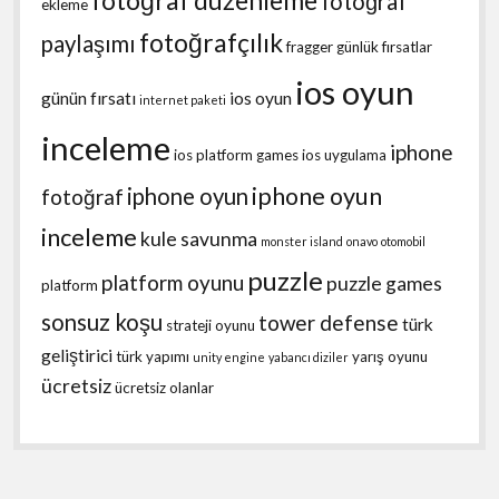
fotoğraf düzenleme
fotoğraf
ekleme
fotoğrafçılık
paylaşımı
fragger
günlük fırsatlar
ios oyun
günün fırsatı
ios oyun
internet paketi
inceleme
iphone
ios platform games
ios uygulama
iphone oyun
iphone oyun
fotoğraf
inceleme
kule savunma
monster island
onavo
otomobil
puzzle
platform oyunu
puzzle games
platform
sonsuz koşu
tower defense
türk
strateji oyunu
geliştirici
türk yapımı
yarış oyunu
unity engine
yabancı diziler
ücretsiz
ücretsiz olanlar