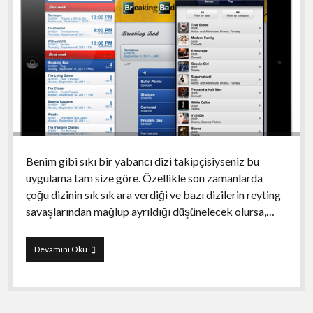
Benim gibi sıkı bir yabancı dizi takipçisiyseniz bu
uygulama tam size göre. Özellikle son zamanlarda
çoğu dizinin sık sık ara verdiği ve bazı dizilerin reyting
savaşlarından mağlup ayrıldığı düşünelecek olursa,…
iTV
Devamını Oku
Shows
ile
dizileri
kaçırmayın