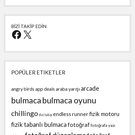
BİZİ TAKİP EDİN
Facebook
X
POPÜLER ETİKETLER
arcade
angry birds
app deals
araba yarışı
bulmaca
bulmaca oyunu
chillingo
fizik motoru
endless runner
dizi takip
fizik tabanlı bulmaca
fotoğraf
fotoğrafa yazı