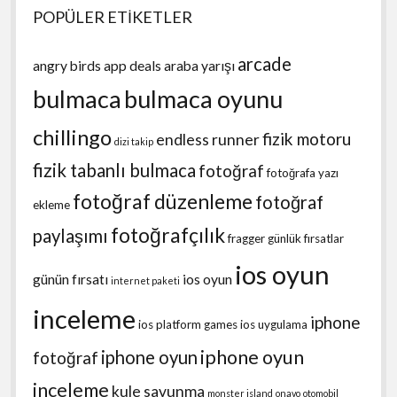
POPÜLER ETİKETLER
arcade
angry birds
app deals
araba yarışı
bulmaca
bulmaca oyunu
chillingo
fizik motoru
endless runner
dizi takip
fizik tabanlı bulmaca
fotoğraf
fotoğrafa yazı
fotoğraf düzenleme
fotoğraf
ekleme
fotoğrafçılık
paylaşımı
fragger
günlük fırsatlar
ios oyun
günün fırsatı
ios oyun
internet paketi
inceleme
iphone
ios platform games
ios uygulama
iphone oyun
iphone oyun
fotoğraf
inceleme
kule savunma
monster island
onavo
otomobil