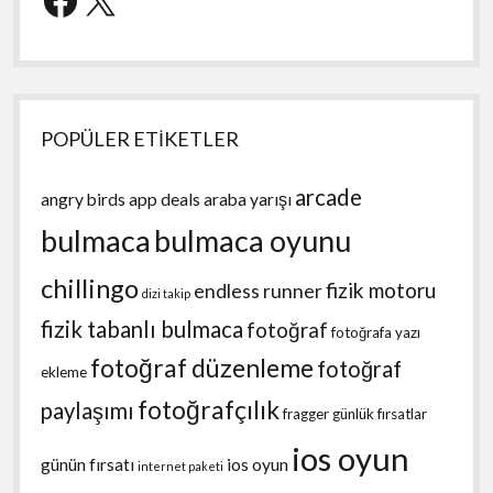
POPÜLER ETİKETLER
arcade
angry birds
app deals
araba yarışı
bulmaca
bulmaca oyunu
chillingo
fizik motoru
endless runner
dizi takip
fizik tabanlı bulmaca
fotoğraf
fotoğrafa yazı
fotoğraf düzenleme
fotoğraf
ekleme
fotoğrafçılık
paylaşımı
fragger
günlük fırsatlar
ios oyun
günün fırsatı
ios oyun
internet paketi