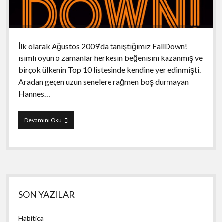
İlk olarak Ağustos 2009‘da tanıştığımız FallDown!
isimli oyun o zamanlar herkesin beğenisini kazanmış ve
birçok ülkenin Top 10 listesinde kendine yer edinmişti.
Aradan geçen uzun senelere rağmen boş durmayan
Hannes…
FallDown!
Devamını Oku
2
Yan
SON YAZILAR
Menü
Habitica