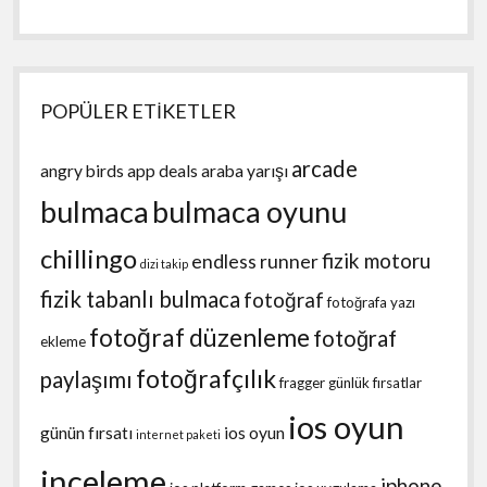
POPÜLER ETİKETLER
arcade
angry birds
app deals
araba yarışı
bulmaca
bulmaca oyunu
chillingo
fizik motoru
endless runner
dizi takip
fizik tabanlı bulmaca
fotoğraf
fotoğrafa yazı
fotoğraf düzenleme
fotoğraf
ekleme
fotoğrafçılık
paylaşımı
fragger
günlük fırsatlar
ios oyun
günün fırsatı
ios oyun
internet paketi
inceleme
iphone