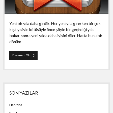
Yeni bir yıla daha girdik. Her yeni yıla girerken bir çok
kişi iyisiyle kötüsüyle önce şöyle bir geçirdiği yıla
bakar, sonra yeni yılda daha iyisini diler. Hatta bunu bir
dönüm…
Wunderlist
Devamını Oku
Yan
SON YAZILAR
Menü
Habitica