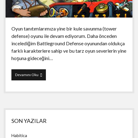
Oyun tanıtımlarımıza yine bir kule savunma (tower
defense) oyunu ile devam ediyorum. Daha önceden
incelediğim Battleground Defense oyunundan oldukça
farklı karakterlere sahip ve bu tarz oyun severlerin yine
hoşuna gideceğini…
Devils
Devamını Oku
at
the
Gate:
Total
Resistance
Yan
SON YAZILAR
Menü
Habitica