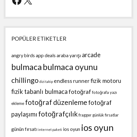
POPÜLER ETİKETLER
arcade
angry birds
app deals
araba yarışı
bulmaca
bulmaca oyunu
chillingo
fizik motoru
endless runner
dizi takip
fizik tabanlı bulmaca
fotoğraf
fotoğrafa yazı
fotoğraf düzenleme
fotoğraf
ekleme
fotoğrafçılık
paylaşımı
fragger
günlük fırsatlar
ios oyun
günün fırsatı
ios oyun
internet paketi