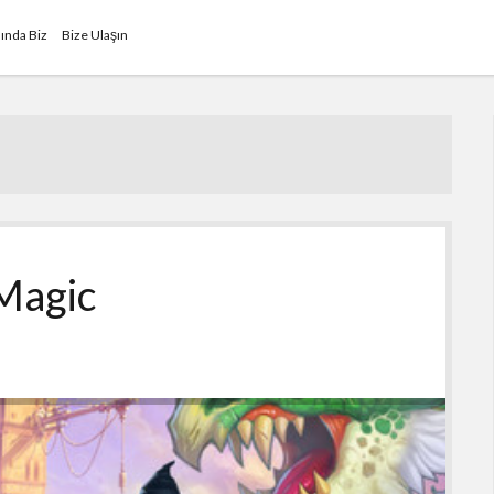
ında Biz
Bize Ulaşın
 Magic