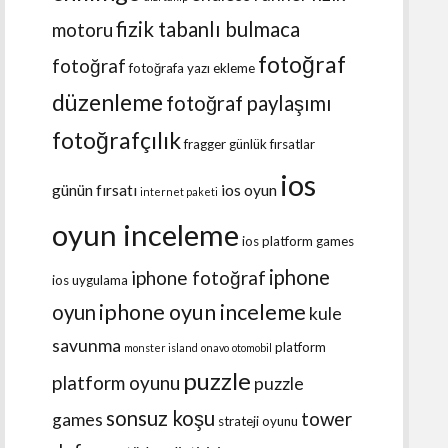
fizik tabanlı bulmaca
motoru
fotoğraf
fotoğraf
fotoğrafa yazı ekleme
düzenleme
fotoğraf paylaşımı
fotoğrafçılık
fragger
günlük fırsatlar
ios
günün fırsatı
ios oyun
internet paketi
oyun inceleme
ios platform games
iphone
iphone fotoğraf
ios uygulama
iphone oyun inceleme
oyun
kule
savunma
platform
monster island
onavo
otomobil
puzzle
platform oyunu
puzzle
sonsuz koşu
tower
games
strateji oyunu