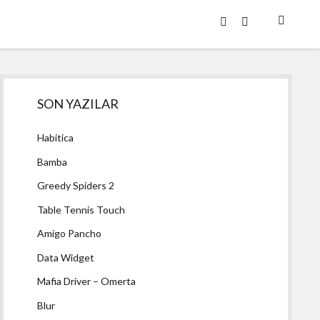
twitter
facebook
Yan
SON YAZILAR
Menü
Habitica
Bamba
Greedy Spiders 2
Table Tennis Touch
Amigo Pancho
Data Widget
Mafia Driver – Omerta
Blur