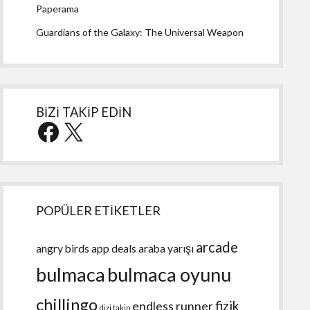
Paperama
Guardians of the Galaxy: The Universal Weapon
BİZİ TAKİP EDİN
Facebook
X
POPÜLER ETİKETLER
arcade
angry birds
app deals
araba yarışı
bulmaca
bulmaca oyunu
chillingo
fizik
endless runner
dizi takip