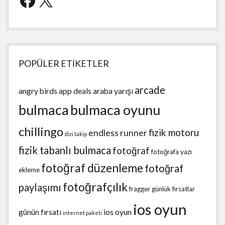
POPÜLER ETİKETLER
arcade
angry birds
app deals
araba yarışı
bulmaca
bulmaca oyunu
chillingo
fizik motoru
endless runner
dizi takip
fizik tabanlı bulmaca
fotoğraf
fotoğrafa yazı
fotoğraf düzenleme
fotoğraf
ekleme
fotoğrafçılık
paylaşımı
fragger
günlük fırsatlar
ios oyun
günün fırsatı
ios oyun
internet paketi