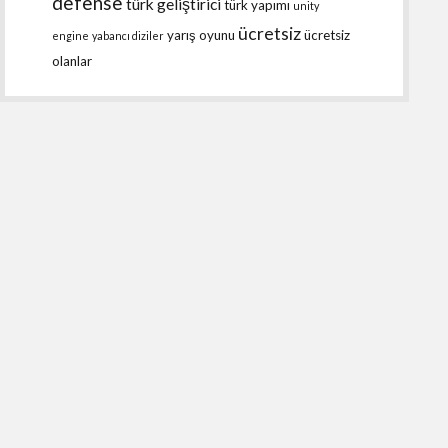
defense
türk geliştirici
türk yapımı
unity
ücretsiz
yarış oyunu
ücretsiz
engine
yabancı diziler
olanlar