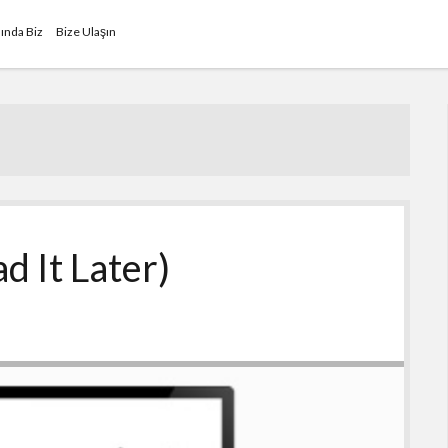
ında Biz
Bize Ulaşın
d It Later)