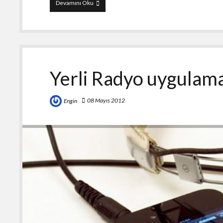
Pocket
Devamını Oku
(Formerly
Read
It
Later)
Yerli Radyo uygulama
08 Mayıs 2012
Engin