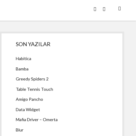
twitter
facebook
Yan
SON YAZILAR
Menü
Habitica
Bamba
Greedy Spiders 2
Table Tennis Touch
Amigo Pancho
Data Widget
Mafia Driver – Omerta
Blur