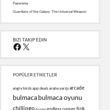
Paperama
Guardians of the Galaxy: The Universal Weapon
BİZİ TAKİP EDİN
Facebook
X
POPÜLER ETİKETLER
arcade
angry birds
app deals
araba yarışı
bulmaca
bulmaca oyunu
chillingo
fizik
endless runner
dizi takip