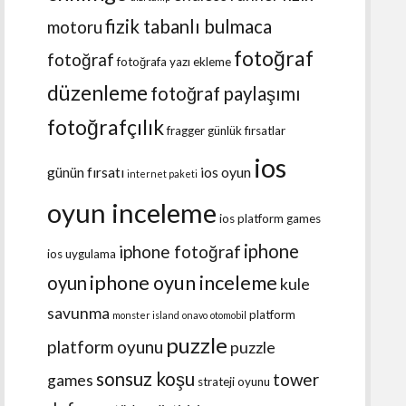
fizik tabanlı bulmaca
motoru
fotoğraf
fotoğraf
fotoğrafa yazı ekleme
düzenleme
fotoğraf paylaşımı
fotoğrafçılık
fragger
günlük fırsatlar
ios
günün fırsatı
ios oyun
internet paketi
oyun inceleme
ios platform games
iphone
iphone fotoğraf
ios uygulama
iphone oyun inceleme
oyun
kule
savunma
platform
monster island
onavo
otomobil
puzzle
platform oyunu
puzzle
sonsuz koşu
tower
games
strateji oyunu