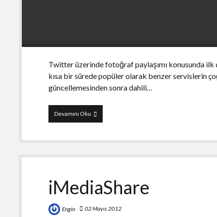
Twitter üzerinde fotoğraf paylaşımı konusunda ilk ç
kısa bir sürede popüler olarak benzer servislerin ç
güncellemesinden sonra dahili…
Resmi
Devamını Oku
Twitpic
uygulaması
çıktı
iMediaShare
02 Mayıs 2012
Engin