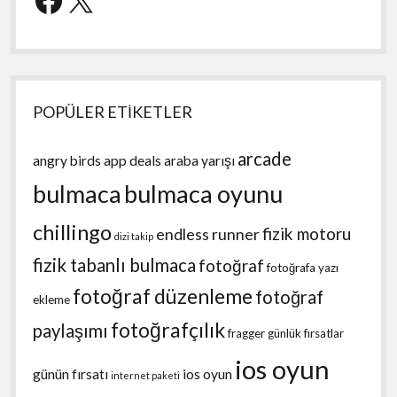
POPÜLER ETİKETLER
arcade
angry birds
app deals
araba yarışı
bulmaca
bulmaca oyunu
chillingo
fizik motoru
endless runner
dizi takip
fizik tabanlı bulmaca
fotoğraf
fotoğrafa yazı
fotoğraf düzenleme
fotoğraf
ekleme
fotoğrafçılık
paylaşımı
fragger
günlük fırsatlar
ios oyun
günün fırsatı
ios oyun
internet paketi