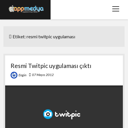
menüy
aç
Ana Sayfa
Etiket:
resmi twitpic uygulaması
Hakkımızda
Basında Biz
Bize Ulaşın
Resmi Twitpic uygulaması çıktı
twitter
facebook
07 Mayıs 2012
Engin