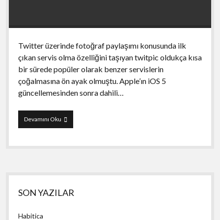
Twitter üzerinde fotoğraf paylaşımı konusunda ilk
çıkan servis olma özelliğini taşıyan twitpic oldukça kısa
bir sürede popüler olarak benzer servislerin
çoğalmasına ön ayak olmuştu. Apple’ın iOS 5
güncellemesinden sonra dahili…
Resmi
Devamını Oku
Twitpic
uygulaması
çıktı
Yan
SON YAZILAR
Menü
Habitica