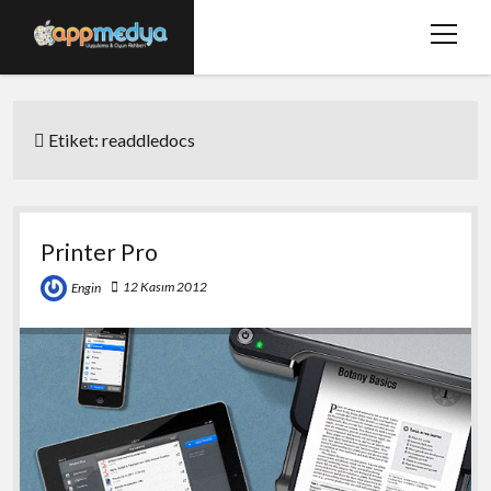
menüy
aç
Ana Sayfa
Etiket:
readdledocs
Hakkımızda
Basında Biz
Bize Ulaşın
Printer Pro
twitter
facebook
12 Kasım 2012
Engin