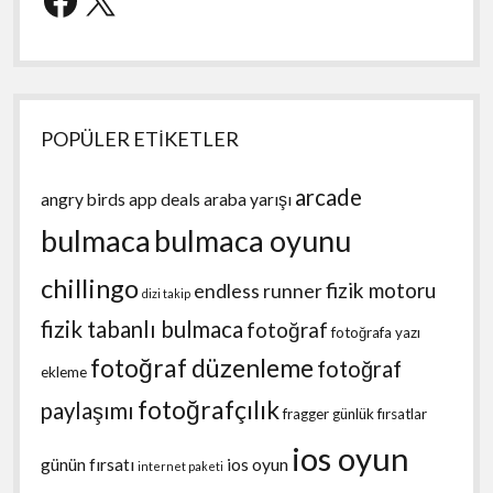
POPÜLER ETİKETLER
arcade
angry birds
app deals
araba yarışı
bulmaca
bulmaca oyunu
chillingo
fizik motoru
endless runner
dizi takip
fizik tabanlı bulmaca
fotoğraf
fotoğrafa yazı
fotoğraf düzenleme
fotoğraf
ekleme
fotoğrafçılık
paylaşımı
fragger
günlük fırsatlar
ios oyun
günün fırsatı
ios oyun
internet paketi