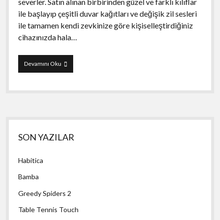
severler. Satın alınan birbirinden güzel ve farklı kılıflar
ile başlayıp çeşitli duvar kağıtları ve değişik zil sesleri
ile tamamen kendi zevkinize göre kişiselleştirdiğiniz
cihazınızda hala…
Call
Devamını Oku
Screen
Maker
Yan
SON YAZILAR
Menü
Habitica
Bamba
Greedy Spiders 2
Table Tennis Touch