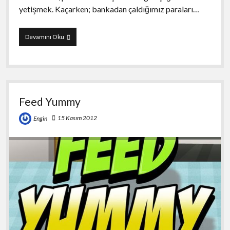
yetişmek. Kaçarken; bankadan çaldığımız paraları…
Action
Devamını Oku
Truck
Feed Yummy
15 Kasım 2012
Engin