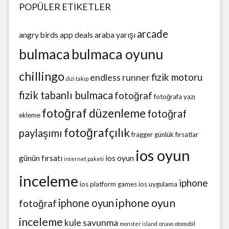
POPÜLER ETİKETLER
arcade
angry birds
app deals
araba yarışı
bulmaca
bulmaca oyunu
chillingo
fizik motoru
endless runner
dizi takip
fizik tabanlı bulmaca
fotoğraf
fotoğrafa yazı
fotoğraf düzenleme
fotoğraf
ekleme
fotoğrafçılık
paylaşımı
fragger
günlük fırsatlar
ios oyun
günün fırsatı
ios oyun
internet paketi
inceleme
iphone
ios platform games
ios uygulama
iphone oyun
iphone oyun
fotoğraf
inceleme
kule savunma
monster island
onavo
otomobil