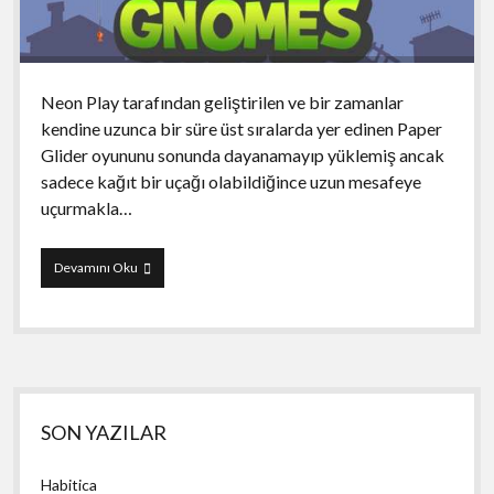
Neon Play tarafından geliştirilen ve bir zamanlar
kendine uzunca bir süre üst sıralarda yer edinen Paper
Glider oyununu sonunda dayanamayıp yüklemiş ancak
sadece kağıt bir uçağı olabildiğince uzun mesafeye
uçurmakla…
Paper
Devamını Oku
Glider
vs.
Gnomes
Yan
SON YAZILAR
Menü
Habitica