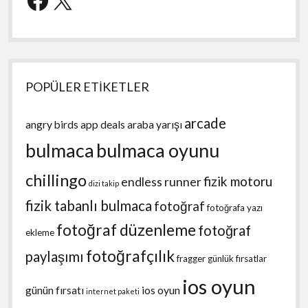
POPÜLER ETİKETLER
arcade
angry birds
app deals
araba yarışı
bulmaca
bulmaca oyunu
chillingo
fizik motoru
endless runner
dizi takip
fizik tabanlı bulmaca
fotoğraf
fotoğrafa yazı
fotoğraf düzenleme
fotoğraf
ekleme
fotoğrafçılık
paylaşımı
fragger
günlük fırsatlar
ios oyun
günün fırsatı
ios oyun
internet paketi