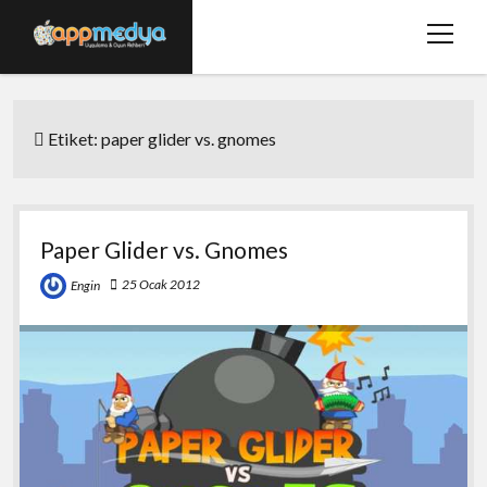
menüy
aç
Ana Sayfa
Etiket:
paper glider vs. gnomes
Hakkımızda
Basında Biz
Bize Ulaşın
Paper Glider vs. Gnomes
twitter
facebook
25 Ocak 2012
Engin