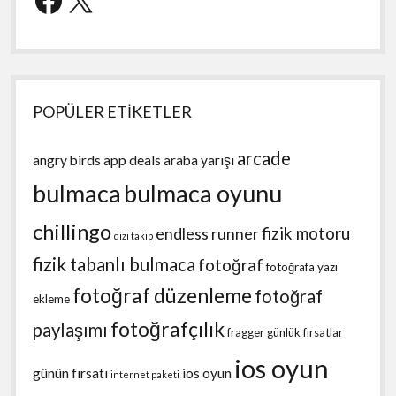
POPÜLER ETİKETLER
arcade
angry birds
app deals
araba yarışı
bulmaca
bulmaca oyunu
chillingo
fizik motoru
endless runner
dizi takip
fizik tabanlı bulmaca
fotoğraf
fotoğrafa yazı
fotoğraf düzenleme
fotoğraf
ekleme
fotoğrafçılık
paylaşımı
fragger
günlük fırsatlar
ios oyun
günün fırsatı
ios oyun
internet paketi