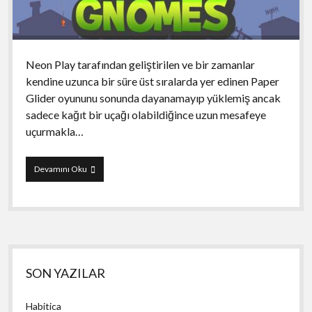
Neon Play tarafından geliştirilen ve bir zamanlar
kendine uzunca bir süre üst sıralarda yer edinen Paper
Glider oyununu sonunda dayanamayıp yüklemiş ancak
sadece kağıt bir uçağı olabildiğince uzun mesafeye
uçurmakla…
Paper
Devamını Oku
Glider
vs.
Gnomes
Yan
SON YAZILAR
Menü
Habitica