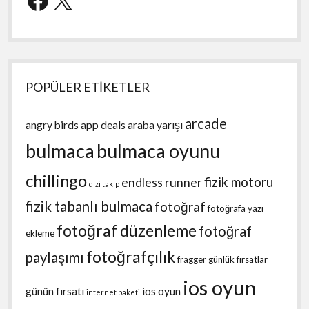
POPÜLER ETİKETLER
arcade
angry birds
app deals
araba yarışı
bulmaca
bulmaca oyunu
chillingo
fizik motoru
endless runner
dizi takip
fizik tabanlı bulmaca
fotoğraf
fotoğrafa yazı
fotoğraf düzenleme
fotoğraf
ekleme
fotoğrafçılık
paylaşımı
fragger
günlük fırsatlar
ios oyun
günün fırsatı
ios oyun
internet paketi