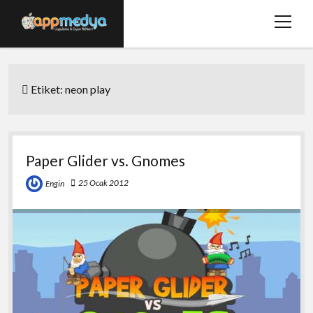
menüy
aç
Ana Sayfa
Etiket:
neon play
Hakkımızda
Basında Biz
Bize Ulaşın
Paper Glider vs. Gnomes
twitter
facebook
25 Ocak 2012
Engin