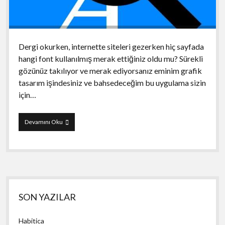
Dergi okurken, internette siteleri gezerken hiç sayfada
hangi font kullanılmış merak ettiğiniz oldu mu? Sürekli
gözünüz takılıyor ve merak ediyorsanız eminim grafik
tasarım işindesiniz ve bahsedeceğim bu uygulama sizin
için…
WhatTheFont
Devamını Oku
Yan
SON YAZILAR
Menü
Habitica