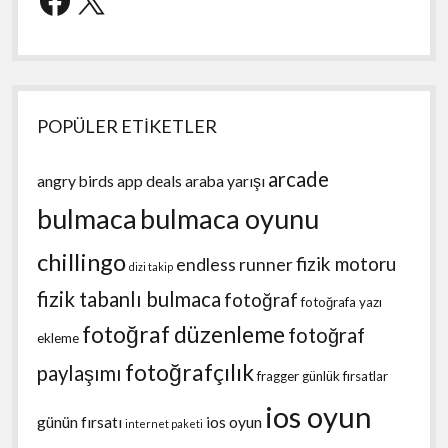
POPÜLER ETİKETLER
arcade
angry birds
app deals
araba yarışı
bulmaca
bulmaca oyunu
chillingo
fizik motoru
endless runner
dizi takip
fizik tabanlı bulmaca
fotoğraf
fotoğrafa yazı
fotoğraf düzenleme
fotoğraf
ekleme
fotoğrafçılık
paylaşımı
fragger
günlük fırsatlar
ios oyun
günün fırsatı
ios oyun
internet paketi