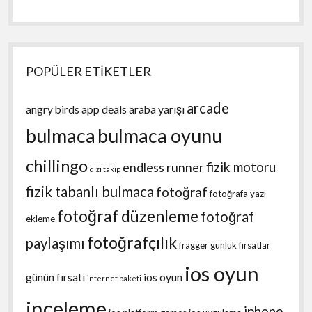
POPÜLER ETİKETLER
arcade
angry birds
app deals
araba yarışı
bulmaca
bulmaca oyunu
chillingo
fizik motoru
endless runner
dizi takip
fizik tabanlı bulmaca
fotoğraf
fotoğrafa yazı
fotoğraf düzenleme
fotoğraf
ekleme
fotoğrafçılık
paylaşımı
fragger
günlük fırsatlar
ios oyun
günün fırsatı
ios oyun
internet paketi
inceleme
iphone