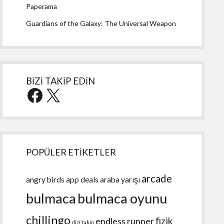
Paperama
Guardians of the Galaxy: The Universal Weapon
BİZİ TAKİP EDİN
Facebook
X
POPÜLER ETİKETLER
arcade
angry birds
app deals
araba yarışı
bulmaca
bulmaca oyunu
chillingo
fizik
endless runner
dizi takip