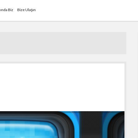
ında Biz
Bize Ulaşın