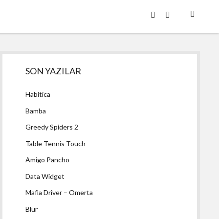
twitter
facebook
Yan
SON YAZILAR
Menü
Habitica
Bamba
Greedy Spiders 2
Table Tennis Touch
Amigo Pancho
Data Widget
Mafia Driver – Omerta
Blur