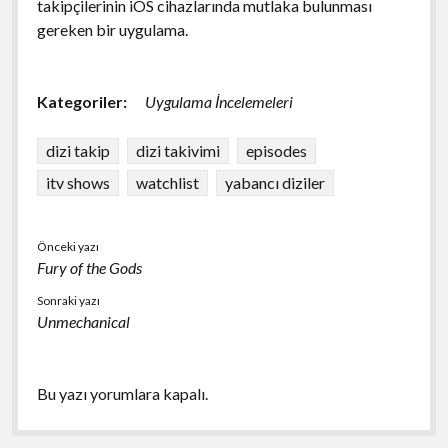
takipçilerinin iOS cihazlarında mutlaka bulunması
gereken bir uygulama.
Kategoriler:
Uygulama İncelemeleri
dizi takip
dizi takivimi
episodes
itv shows
watchlist
yabancı diziler
Önceki yazı
Fury of the Gods
Sonraki yazı
Unmechanical
Bu yazı yorumlara kapalı.