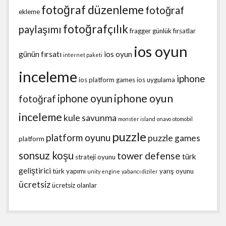
fotoğraf düzenleme
fotoğraf
ekleme
fotoğrafçılık
paylaşımı
fragger
günlük fırsatlar
ios oyun
günün fırsatı
ios oyun
internet paketi
inceleme
iphone
ios platform games
ios uygulama
iphone oyun
iphone oyun
fotoğraf
inceleme
kule savunma
monster island
onavo
otomobil
puzzle
platform oyunu
puzzle games
platform
sonsuz koşu
tower defense
türk
strateji oyunu
geliştirici
türk yapımı
yarış oyunu
unity engine
yabancı diziler
ücretsiz
ücretsiz olanlar