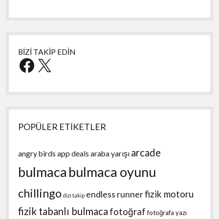
BİZİ TAKİP EDİN
Facebook
X
POPÜLER ETİKETLER
arcade
angry birds
app deals
araba yarışı
bulmaca
bulmaca oyunu
chillingo
fizik motoru
endless runner
dizi takip
fizik tabanlı bulmaca
fotoğraf
fotoğrafa yazı