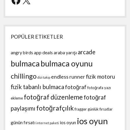
POPÜLER ETİKETLER
arcade
angry birds
app deals
araba yarışı
bulmaca
bulmaca oyunu
chillingo
fizik motoru
endless runner
dizi takip
fizik tabanlı bulmaca
fotoğraf
fotoğrafa yazı
fotoğraf düzenleme
fotoğraf
ekleme
fotoğrafçılık
paylaşımı
fragger
günlük fırsatlar
ios oyun
günün fırsatı
ios oyun
internet paketi