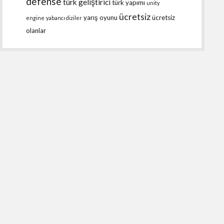
defense
türk geliştirici
türk yapımı
unity
ücretsiz
yarış oyunu
ücretsiz
engine
yabancı diziler
olanlar