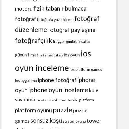
fizik tabanlı bulmaca
motoru
fotoğraf
fotoğraf
fotoğrafa yazı ekleme
düzenleme
fotoğraf paylaşımı
fotoğrafçılık
fragger
günlük fırsatlar
ios
günün fırsatı
ios oyun
internet paketi
oyun inceleme
ios platform games
iphone
iphone fotoğraf
ios uygulama
iphone oyun inceleme
oyun
kule
savunma
platform
monster island
onavo
otomobil
puzzle
platform oyunu
puzzle
sonsuz koşu
tower
games
strateji oyunu