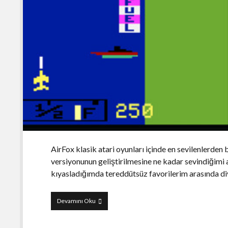
AirFox klasik atari oyunları içinde en sevilenlerden b
versiyonunun geliştirilmesine ne kadar sevindiği
kıyasladığımda tereddütsüz favorilerim arasında di
AirFox
Devamını Oku