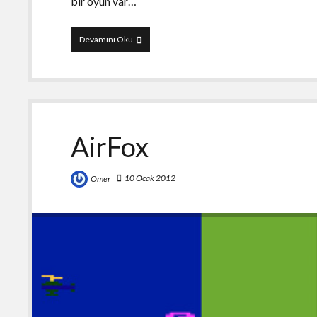
bir oyun var…
He-
Devamını Oku
Man:
The
Most
Powerful
Game
in
the
AirFox
Universe
10 Ocak 2012
Ömer