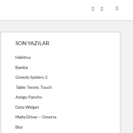
twitter
facebook
Yan
SON YAZILAR
Menü
Habitica
Bamba
Greedy Spiders 2
Table Tennis Touch
Amigo Pancho
Data Widget
Mafia Driver – Omerta
Blur