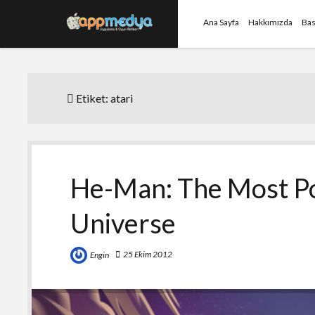
Ana Sayfa
Hakkımızda
Bas
Etiket:
atari
He-Man: The Most Po
Universe
25 Ekim 2012
Engin