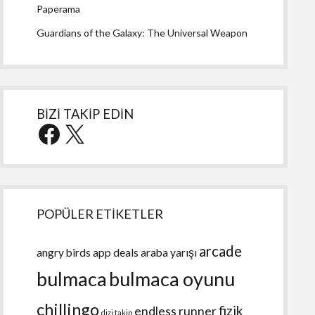
Paperama
Guardians of the Galaxy: The Universal Weapon
BİZİ TAKİP EDİN
Facebook
X
POPÜLER ETİKETLER
arcade
angry birds
app deals
araba yarışı
bulmaca
bulmaca oyunu
chillingo
fizik
endless runner
dizi takip