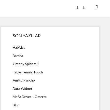
twitter
facebook
Yan
SON YAZILAR
Menü
Habitica
Bamba
Greedy Spiders 2
Table Tennis Touch
Amigo Pancho
Data Widget
Mafia Driver – Omerta
Blur