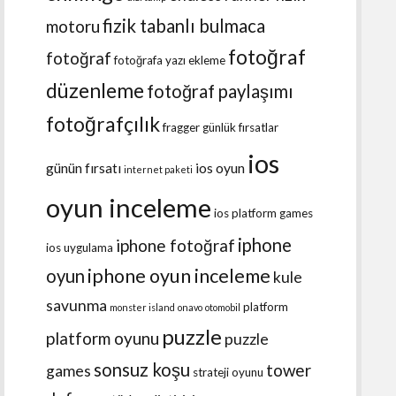
fizik tabanlı bulmaca
motoru
fotoğraf
fotoğraf
fotoğrafa yazı ekleme
düzenleme
fotoğraf paylaşımı
fotoğrafçılık
fragger
günlük fırsatlar
ios
günün fırsatı
ios oyun
internet paketi
oyun inceleme
ios platform games
iphone
iphone fotoğraf
ios uygulama
iphone oyun inceleme
oyun
kule
savunma
platform
monster island
onavo
otomobil
puzzle
platform oyunu
puzzle
sonsuz koşu
tower
games
strateji oyunu