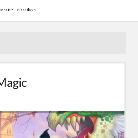
ında Biz
Bize Ulaşın
 Magic