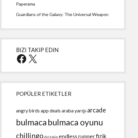
Paperama
Guardians of the Galaxy: The Universal Weapon
BİZİ TAKİP EDİN
Facebook
X
POPÜLER ETİKETLER
arcade
angry birds
app deals
araba yarışı
bulmaca
bulmaca oyunu
chillingo
fizik
endless runner
dizi takip