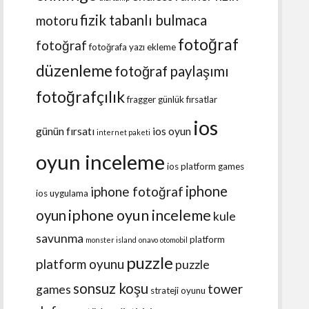
fizik tabanlı bulmaca
motoru
fotoğraf
fotoğraf
fotoğrafa yazı ekleme
düzenleme
fotoğraf paylaşımı
fotoğrafçılık
fragger
günlük fırsatlar
ios
günün fırsatı
ios oyun
internet paketi
oyun inceleme
ios platform games
iphone
iphone fotoğraf
ios uygulama
iphone oyun inceleme
oyun
kule
savunma
platform
monster island
onavo
otomobil
puzzle
platform oyunu
puzzle
sonsuz koşu
tower
games
strateji oyunu