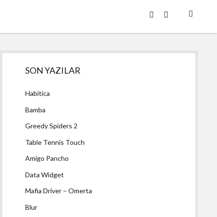
twitter
facebook
Yan
SON YAZILAR
Menü
Habitica
Bamba
Greedy Spiders 2
Table Tennis Touch
Amigo Pancho
Data Widget
Mafia Driver – Omerta
Blur