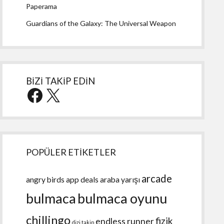
Paperama
Guardians of the Galaxy: The Universal Weapon
BİZİ TAKİP EDİN
Facebook
X
POPÜLER ETİKETLER
arcade
angry birds
app deals
araba yarışı
bulmaca
bulmaca oyunu
chillingo
fizik
endless runner
dizi takip