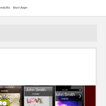
ında Biz
Bize Ulaşın