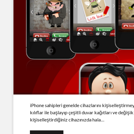
iPhone sahipleri genelde cihazlarını kişiselleştirmeyi
kılıflar ile başlayıp çeşitli duvar kağıtları ve değiş
kişiselleştirdiğiniz cihazınızda hala…