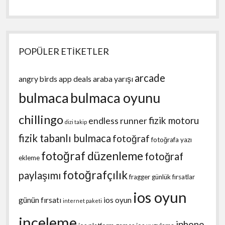
POPÜLER ETİKETLER
arcade
angry birds
app deals
araba yarışı
bulmaca
bulmaca oyunu
chillingo
fizik motoru
endless runner
dizi takip
fizik tabanlı bulmaca
fotoğraf
fotoğrafa yazı
fotoğraf düzenleme
fotoğraf
ekleme
fotoğrafçılık
paylaşımı
fragger
günlük fırsatlar
ios oyun
günün fırsatı
ios oyun
internet paketi
inceleme
iphone